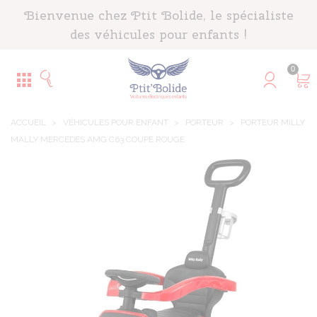
Panneau de gestion des cookies
Bienvenue chez Ptit Bolide, le spécialiste
des véhicules pour enfants !
0
ACCUEIL
>
VÉHICULES POUR ENFANT
>
PORTEUR
>
PORTEUR MILLY
MALLY MERCEDES AMG C63 COUPE ROUGE