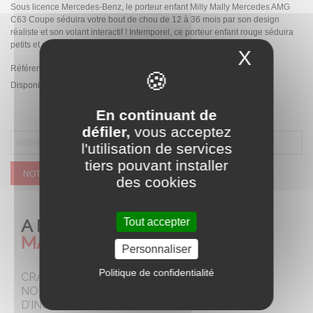
Sous licence Mercedes-Benz, le porteur enfant Milly Mally Mercedes AMG
C63 Coupe séduira votre bout de chou de 12 à 36 mois par son design
réaliste et son volant interactif ! Intemporel, ce porteur enfant rouge séduira
petits et grands.
X
Masque
Référence:
2477
Disponibilité :
Rupture de stock temporaire
En continuant de
défiler,
vous acceptez
l'utilisation de services
tiers pouvant installer
NOTIFIEZ MOI QUAND CE SERA DISPONIBLE
des cookies
A NE PAS
Tout accepter
MANQUER
Personnaliser
Politique de confidentialité
CRAQUEZ POUR
NOTRE SELECTION
D’INCONTOURNABLES