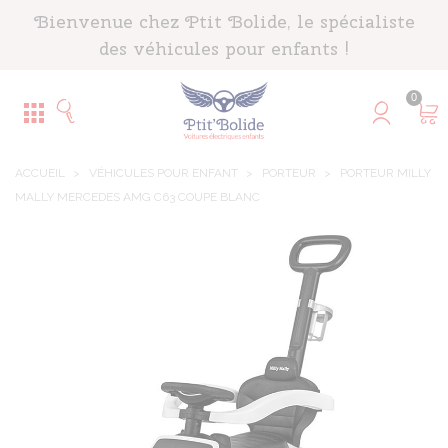
Panneau de gestion des cookies
Bienvenue chez Ptit Bolide, le spécialiste
des véhicules pour enfants !
0
ACCUEIL
>
VÉHICULES POUR ENFANT
>
PORTEUR
>
PORTEUR MILLY
MALLY MERCEDES AMG C63 COUPE BLANC