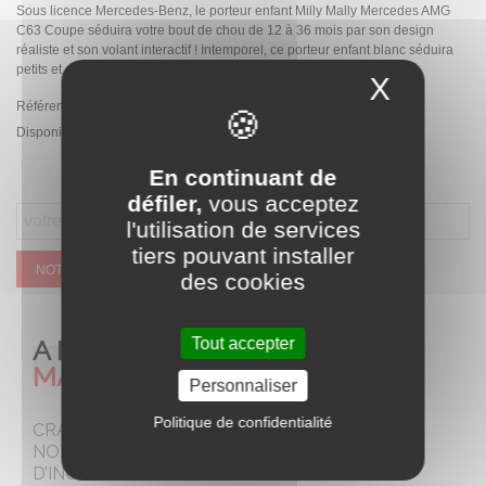
Sous licence Mercedes-Benz, le porteur enfant Milly Mally Mercedes AMG
C63 Coupe séduira votre bout de chou de 12 à 36 mois par son design
réaliste et son volant interactif ! Intemporel, ce porteur enfant blanc séduira
petits et grands.
X
Masque
Référence:
2476
Disponibilité :
Rupture de stock temporaire
En continuant de
défiler,
vous acceptez
l'utilisation de services
tiers pouvant installer
NOTIFIEZ MOI QUAND CE SERA DISPONIBLE
des cookies
A NE PAS
Tout accepter
MANQUER
Personnaliser
Politique de confidentialité
CRAQUEZ POUR
NOTRE SELECTION
D’INCONTOURNABLES