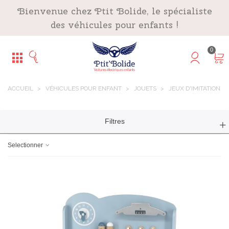
Panneau de gestion des cookies
Bienvenue chez Ptit Bolide, le spécialiste
des véhicules pour enfants !
0
ACCUEIL
>
VÉHICULES POUR ENFANT
>
JOUETS
>
JEUX D'IMITATION
Filtres
Selectionner