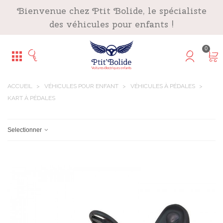
Panneau de gestion des cookies
Bienvenue chez Ptit Bolide, le spécialiste
des véhicules pour enfants !
0
ACCUEIL
>
VÉHICULES POUR ENFANT
>
VÉHICULES À PÉDALES
>
KART À PÉDALES
Selectionner