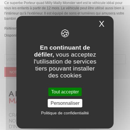
Ce superbe Porteur quad Milly Mally Monster vert est le véhicule idéal pour
tous les enfants à partir de 12 mois. Le véhicule peut être utilisé aussi bien à
l'intérieur qu'à l'extérieur. Il est équipé de sons et lumières qui amusera votre
bambin pendant la conduite.
X
Masque
Référence:
2482
Disponibilité :
Rupture de stock temporaire
En continuant de
défiler,
vous acceptez
l'utilisation de services
tiers pouvant installer
NOTIFIEZ MOI QUAND CE SERA DISPONIBLE
des cookies
A NE PAS
Tout accepter
MANQUER
Personnaliser
Politique de confidentialité
CRAQUEZ POUR
NOTRE SELECTION
D’INCONTOURNABLES