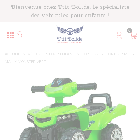
Panneau de gestion des cookies
Bienvenue chez Ptit Bolide, le spécialiste
des véhicules pour enfants !
0
ACCUEIL
>
VÉHICULES POUR ENFANT
>
PORTEUR
>
PORTEUR MILLY
MALLY MONSTER VERT