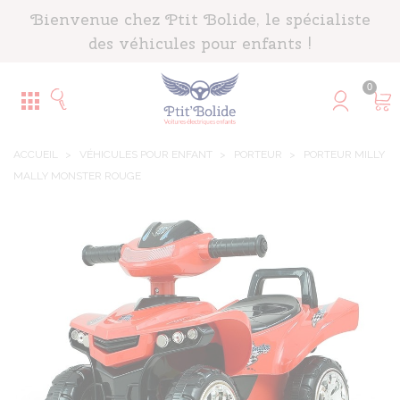
Panneau de gestion des cookies
Bienvenue chez Ptit Bolide, le spécialiste
des véhicules pour enfants !
0
ACCUEIL
>
VÉHICULES POUR ENFANT
>
PORTEUR
>
PORTEUR MILLY
MALLY MONSTER ROUGE