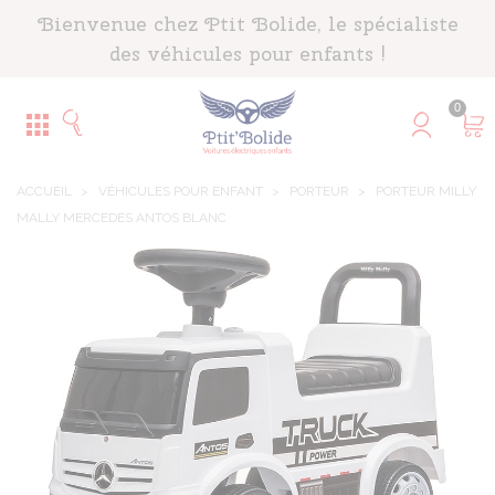
Panneau de gestion des cookies
Bienvenue chez Ptit Bolide, le spécialiste
des véhicules pour enfants !
0
ACCUEIL
>
VÉHICULES POUR ENFANT
>
PORTEUR
>
PORTEUR MILLY
MALLY MERCEDES ANTOS BLANC