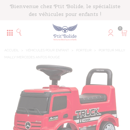
Panneau de gestion des cookies
Bienvenue chez Ptit Bolide, le spécialiste
des véhicules pour enfants !
0
ACCUEIL
>
VÉHICULES POUR ENFANT
>
PORTEUR
>
PORTEUR MILLY
MALLY MERCEDES ANTOS ROUGE