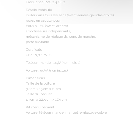
Fréquence R/C 2,4 GHz
Détails Véhicule
rouler dans tous les sens (avant-arrière-gauche-droite),
roues en caoutchouc,
Feux à LED (avant, arrière),
amortisseurs indépendants,
mécanisme de réglage du sens de marche,
porte ouvrable
Certificats
CE/EN71/RoHS
Télécommande : 1x9V (non inclus)
Voiture : 5xAA (non inclus)
Dimensions
Taille de la voiture
32 cm x 15 cm x 11 cm
Taille du paquet
43 cm x 22,5 cm x 17,5 cm
Kit d'équipement
Voiture, télécommande, manuel, emballage coloré