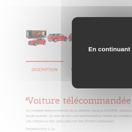
En continuant 
DESCRIPTION
DÉTAILS DU PRODUIT
Voiture télécommand
Un modèle télécommandé de la célèbre marque RASTAR, réalisé avec
haute qualité. La voiture est une représentation fidèle de modèle
Les intérieurs des véhicules ont des finitions détaillées.
Reproduction 1/14