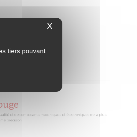
X
Masquer le bandeau 
es tiers pouvant
ouge
ualité et de composants mécaniques et électroniques de la plus
ême précision.