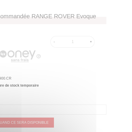
lécommandée RANGE ROVER Evoque
-
+
900.CR
re de stock temporaire
QUAND CE SERA DISPONIBLE