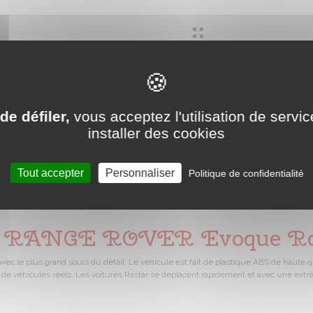
de défiler,
vous acceptez l'utilisation de servic
installer des cookies
Tout accepter
Personnaliser
Politique de confidentialité
ée RANGE ROVER Evoque R
 le plus grand souci du détail. Le véhicule est fait de plastique ABS de haute q
s de véhicules réels. Les voitures Rastar se déplacent rapidement et avec une extr