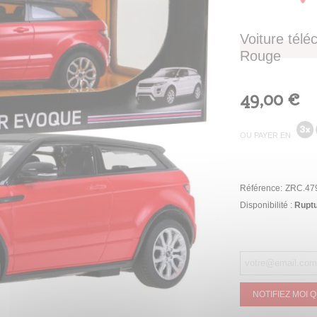
Voiture té
Rouge
49,00 €
OU PAYER EN
Référence:
ZRC.47
Disponibilité :
Ruptu
NOTIFIEZ MOI 