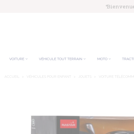
Panneau de gestion des cookies
Bienvenue 
VOITURE
VÉHICULE TOUT TERRAIN
MOTO
TRACT
ACCUEIL
>
VÉHICULES POUR ENFANT
>
JOUETS
>
VOITURE TÉLÉCOM