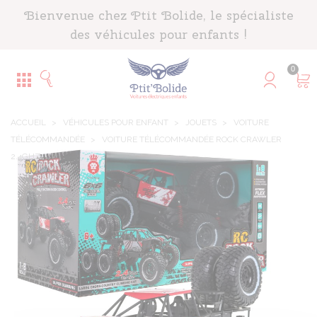
Panneau de gestion des cookies
Bienvenue chez Ptit Bolide, le spécialiste
des véhicules pour enfants !
0
ACCUEIL
>
VÉHICULES POUR ENFANT
>
JOUETS
>
VOITURE
TÉLÉCOMMANDÉE
>
VOITURE TÉLÉCOMMANDÉE ROCK CRAWLER
2.4GHZ