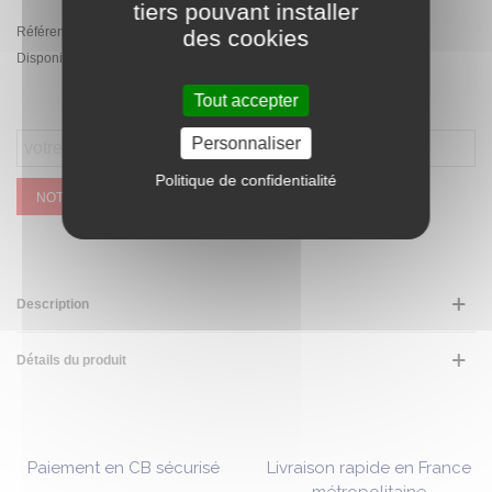
tiers pouvant installer
Référence:
ZRC.019.CR
des cookies
Disponibilité :
Rupture de stock temporaire
Tout accepter
Personnaliser
Politique de confidentialité
NOTIFIEZ MOI QUAND CE SERA DISPONIBLE
Description
Détails du produit
Paiement en CB sécurisé
Livraison rapide en France