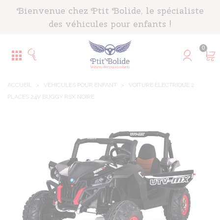
Panneau de gestion des cookies
Bienvenue chez Ptit Bolide, le spécialiste
des véhicules pour enfants !
0
ACCUEIL
>
VÉHICULES POUR ENFANT
>
VOITURE ÉLECTRIQUE 2
PLACES 24V BUGGY RSX NOIRE