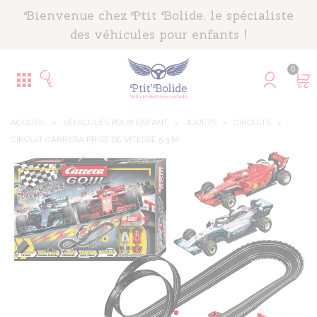
Panneau de gestion des cookies
Bienvenue chez Ptit Bolide, le spécialiste
des véhicules pour enfants !
0
ACCUEIL
>
VÉHICULES POUR ENFANT
>
JOUETS
>
CIRCUITS
>
CIRCUIT CARRERA PRISE DE VITESSE 5,3 M