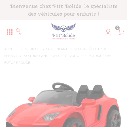
Panneau de gestion des cookies
Bienvenue chez Ptit Bolide, le spécialiste
des véhicules pour enfants !
0
ACCUEIL
>
VÉHICULES POUR ENFANT
>
VOITURE ÉLECTRIQUE
ENFANT
>
VOITURE SANS LICENCE
>
VOITURE ÉLECTRIQUE 12V
FUTURE ROUGE