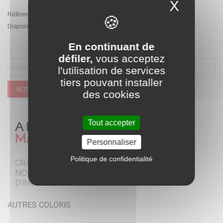
X
Masque
Référence:
PA.BBH-1188.CR
Disponibilité :
Rupture de stock temporaire
En continuant de
défiler,
vous acceptez
l'utilisation de services
tiers pouvant installer
NOTIFIEZ MOI QUAND CE SERA DISPONIBLE
des cookies
Tout accepter
A NE PAS
MANQUER
Personnaliser
Politique de confidentialité
CRAQUEZ POUR
NOTRE SELECTION
D’INCONTOURNABLES
AUTRES COLORIS