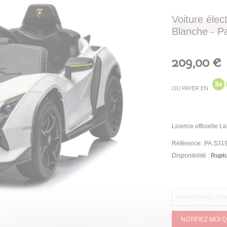
Voiture élec
Blanche - P
209,00 €
OU PAYER EN
Licence officielle L
Référence:
PA.S319
Disponibilité :
Ruptu
NOTIFIEZ MOI 