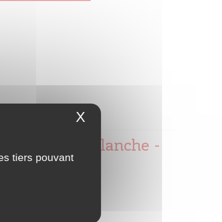
X
Masquer le bandeau 
 Invencible Blanche -
es tiers pouvant