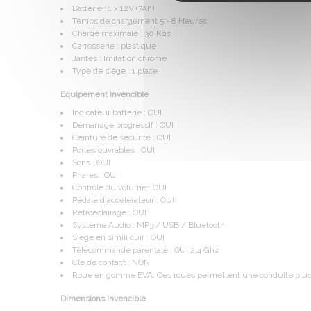
Batterie : 1 x 12V (7Ah)
Temps de chargement 5 - 8 Heures
Charge maximale : 30 Kgs
Carrosserie : plastique
Jantes : Imitation chrome
Type de siège : 1 place
Equipement Invencible
Indicateur batterie : OUI
Démarrage progressif : OUI
Ceinture de sécurité : OUI
Portes ouvrables : OUI
Sons : OUI
Phares : OUI
Contrôle du volume : OUI
Pédale d'accélérateur : OUI
Rétroéclairage : OUI
Système Audio : MP3 / USB / Bluetooth
Siège en simili cuir : OUI
Télécommande parentale : OUI 2.4 Ghz
Clé de contact : NON
Roue en gomme EVA. Ces roues permettent une conduite plus 
Dimensions Invencible