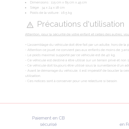
Dimensions : 115 cm x 65 cm x 45 cm
Siège : 34 x 24 x 18 cm
Poids de la voiture : 16.5 kg
Précautions d'utilisation
Attention, pour la sécurité de votre enfant et celles des autres, vo
-
L’assemblage du véhicule doit être fait par un adulte, hors de la 
- Attention ce jouet ne convient pas aux enfants de moins de 3 ans
- Le poids maximal supporté par ce véhicule est de 40 kg.
- Ce véhicule est destiné à être utilisé sur un terrain privé et non su
- Ce véhicule doit toujours être utilisé sous la surveillance d’un ad
- Avant le démarrage du véhicule, il est impératif de boucler la cei
utilisation.
- Ces notices sont à conserver pour une relecture si besoin.
Paiement en CB
sécurisé
en F