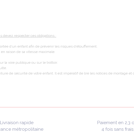
us devez respecter ces obligations :
portée d’un enfant afin de prévenir les risques d’étouffement.
 en raison de sa vitesse maximale.
r la voie publique ou sur le trottoir.
ulte.
nture de sécurité de votre enfant. Il est impératif de lire les notices de montage e
Livraison rapide
Paiement en 2,3 
rance métropolitaine
4 fois sans frais