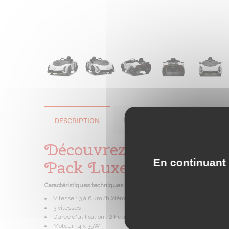
DESCRIPTION
DÉTAILS DU PRODUIT
Découvrez notre Voitur
En continuant 
Pack Luxe
Caractéristiques techniques Invencible
Vitesse : 3 à 6 km/h (démarrage progressif)
3 vitesses
Durée d'utilisation : 2 heures (en fonction du poids de l'enfants
Moteur : 4 x 35W