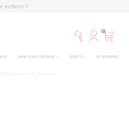
r enfants !
0
TEUR
VÉHICULES À PÉDALES
JOUETS
ACCESSOIRES
NVENCIBLE BLANCHE - PACK LUXE