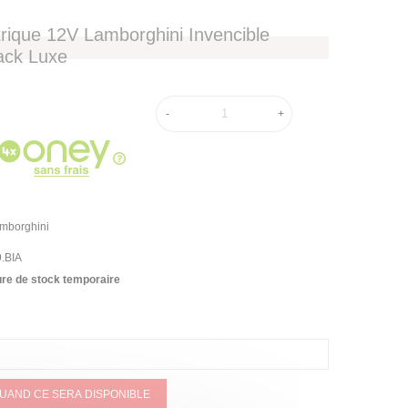
trique 12V Lamborghini Invencible
ack Luxe
-
+
amborghini
.BIA
re de stock temporaire
QUAND CE SERA DISPONIBLE