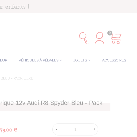
r enfants !
0
TEUR
VÉHICULES À PÉDALES
JOUETS
ACCESSOIRES
 BLEU - PACK LUXE
trique 12v Audi R8 Spyder Bleu - Pack
79,00 €
-
+