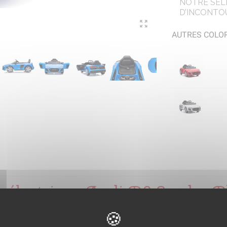
NOTRE SEL
D’INCONTO
AUTRES COLOR
e électrique Audi R8 Spyder B