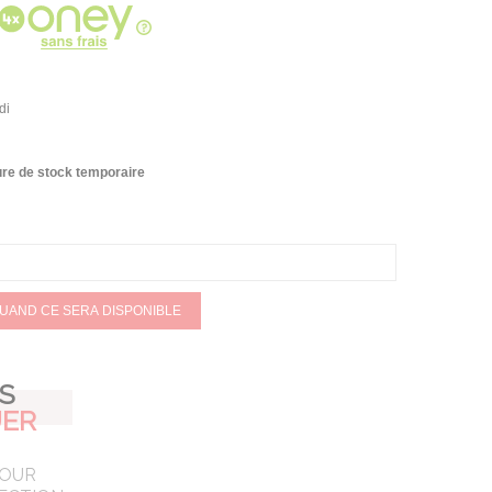
di
re de stock temporaire
QUAND CE SERA DISPONIBLE
AS
ER
POUR