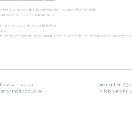
portée d’un enfant afin de prévenir les risques d’étouffement.
 en raison de sa vitesse maximale.
r la voie publique ou sur le trottoir.
ulte.
nture de sécurité de votre enfant. Il est impératif de lire les notices de montage e
Livraison rapide
Paiement en 2,3 
rance métropolitaine
4 fois sans frais