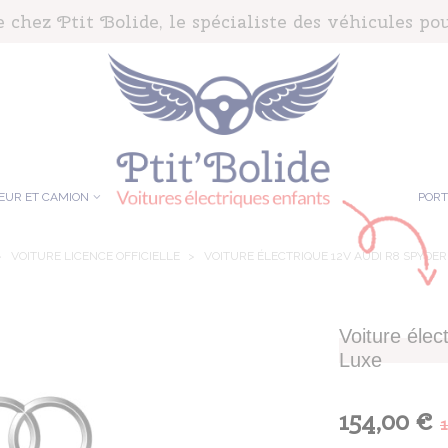
chez Ptit Bolide, le spécialiste des véhicules pou
EUR ET CAMION
POR
>
VOITURE LICENCE OFFICIELLE
>
VOITURE ÉLECTRIQUE 12V AUDI R8 SPYDER
Voiture élec
Luxe
154,00 €
1