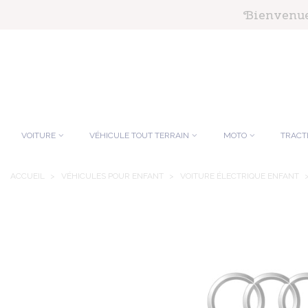
Panneau de gestion des cookies
Bienvenue 
VOITURE
VÉHICULE TOUT TERRAIN
MOTO
TRACT
ACCUEIL
>
VÉHICULES POUR ENFANT
>
VOITURE ÉLECTRIQUE ENFANT