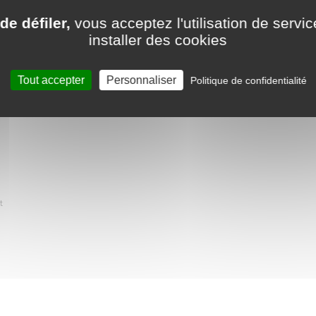
de défiler,
vous acceptez l'utilisation de servic
installer des cookies
écurité
ture de musique, volume +/-
Tout accepter
Personnaliser
Politique de confidentialité
n appuyant sur le bouton du volant droit
t