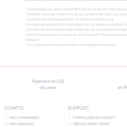
-
L’assemblage du véhicule doit être fait par un adulte, hors de la 
- Attention ce jouet ne convient pas aux enfants de moins de 3 ans
- Le poids maximal supporté par ce véhicule est de 30 kg.
- Ce véhicule est destiné à être utilisé sur un terrain privé et non su
- Ce véhicule doit toujours être utilisé sous la surveillance d’un ad
- Avant le démarrage du véhicule, il est impératif de boucler la cei
utilisation.
- Ces notices sont à conserver pour une relecture si besoin.
Paiement en CB
sécurisé
en F
COMPTE
SUPPORT
MES COMMANDES
FORMULAIRE DE CONTACT
MES ADRESSES
SERVICE APRES VENTE