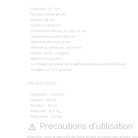
Longueur 107 cm
Hauteur totale 48 cm
Largeur 55 cm
Garde au sol 8 cm
Dimensions assise 31 x 19 x 21 cm
Largeur du guidon 18,5 cm
Diamètre de roue 21 cm
Vitesse du véhicule 3-6 km/h
Moteur 30W, 12V390x2
Batterie 12v4,5 Ah*1
La charge complète de la batterie prend environ 8 heures
Chargeur cc 12V 500mA
TAILLE DU COLIS :
Longueur : 107,5 cm
Largeur : 55 cm
Hauteur : 26 cm
Poids net : 11,2 kg
Poids brut : 13,7 kg
Précautions d'utilisation
Attention, pour la sécurité de votre enfant et celles des autres, vo