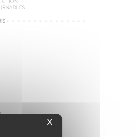
ECTION
URNABLES
IS
leu
X
Masquer le bandeau 