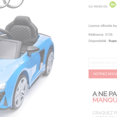
OU PAYER EN
Licence officielle Au
Référence:
5735
Disponibilité :
Ruptu
NOTIFIEZ MOI 
A NE P
MANQU
CRAQUEZ 