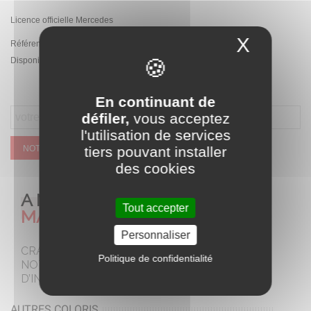
Licence officielle Mercedes
X
Masque
Référence:
PA.HL-2588.CZ
Disponibilité :
Rupture de stock temporaire
En continuant de
défiler,
vous acceptez
l'utilisation de services
NOTIFIEZ MOI QUAND CE SERA DISPONIBLE
tiers pouvant installer
des cookies
A NE PAS
Tout accepter
MANQUER
Personnaliser
CRAQUEZ POUR
Politique de confidentialité
NOTRE SELECTION
D’INCONTOURNABLES
AUTRES COLORIS