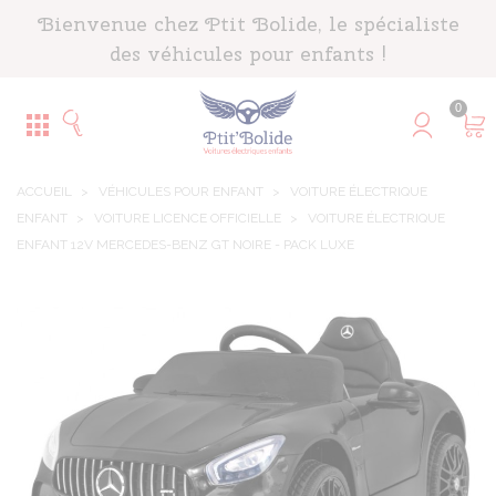
Panneau de gestion des cookies
Bienvenue chez Ptit Bolide, le spécialiste
des véhicules pour enfants !
0
ACCUEIL
>
VÉHICULES POUR ENFANT
>
VOITURE ÉLECTRIQUE
ENFANT
>
VOITURE LICENCE OFFICIELLE
>
VOITURE ÉLECTRIQUE
ENFANT 12V MERCEDES-BENZ GT NOIRE - PACK LUXE