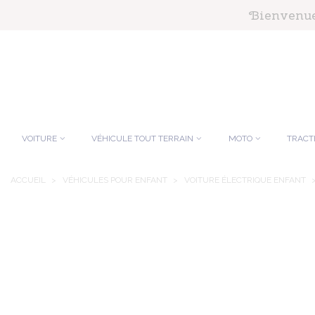
Panneau de gestion des cookies
Bienvenue 
VOITURE
VÉHICULE TOUT TERRAIN
MOTO
TRACT
ACCUEIL
>
VÉHICULES POUR ENFANT
>
VOITURE ÉLECTRIQUE ENFANT