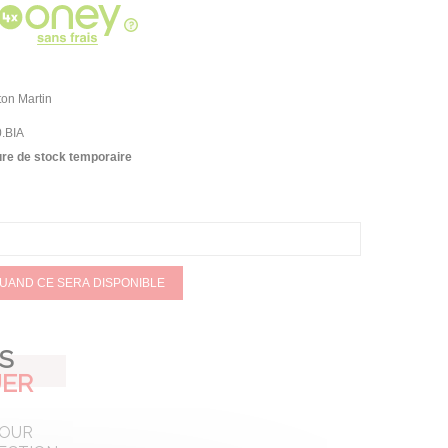
ston Martin
.BIA
re de stock temporaire
QUAND CE SERA DISPONIBLE
AS
ER
POUR