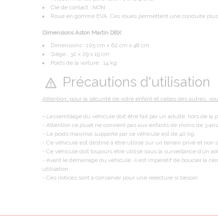
Clé de contact : NON
Roue en gomme EVA. Ces roues permettent une conduite plus 
Dimensions Aston Martin DBX
Dimensions : 105 cm x 62 cm x 48 cm
Siège : 32 x 29 x 19 cm
Poids de la voiture : 14 kg
Précautions d'utilisation
Attention, pour la sécurité de votre enfant et celles des autres, vo
-
L’assemblage du véhicule doit être fait par un adulte, hors de la 
- Attention ce jouet ne convient pas aux enfants de moins de 3 ans
- Le poids maximal supporté par ce véhicule est de 40 kg.
- Ce véhicule est destiné à être utilisé sur un terrain privé et non su
- Ce véhicule doit toujours être utilisé sous la surveillance d’un ad
- Avant le démarrage du véhicule, il est impératif de boucler la cei
utilisation.
- Ces notices sont à conserver pour une relecture si besoin.