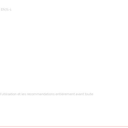
 EN71-1
t d’utilisation et les recommandations entièrement avant toute