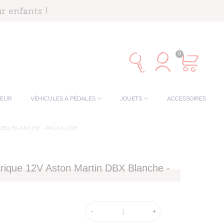
r enfants !
0
TEUR
VÉHICULES À PÉDALES
JOUETS
ACCESSOIRES
DBX BLANCHE - PACK LUXE
ctrique 12V Aston Martin DBX Blanche -
-
+