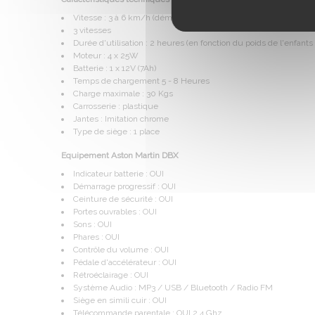
Vitesse : 3 à 6 km/h (démarrage progressif)
3 vitesses
Durée d'utilisation : 2 heures (en fonction du poids de l'enfants
Moteur : 4 x 25W
Batterie : 1 x 12V (7Ah)
Temps de chargement 5 - 8 Heures
Charge maximale : 30 Kgs
Carrosserie : plastique
Jantes : Imitation chrome
Type de siège : 1 place
Equipement Aston Martin DBX
Indicateur batterie : OUI
Démarrage progressif : OUI
Ceinture de sécurité : OUI
Portes ouvrables : OUI
Sons : OUI
Phares : OUI
Contrôle du volume : OUI
Pédale d'accélérateur : OUI
Rétroéclairage : OUI
Système Audio : MP3 / USB / Bluetooth / Radio FM
Siège en simili cuir : OUI
Télécommande parentale : OUI 2.4 Ghz