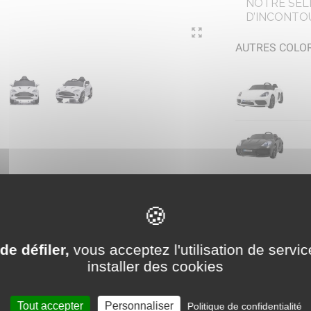
NOTRE SEL
D’INCONTO
AUTRES COLOR
de défiler,
vous acceptez l'utilisation de servic
e électrique 12V Aston Mart
installer des cookies
Tout accepter
Personnaliser
Politique de confidentialité