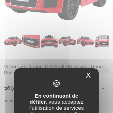
Voiture électrique 12V Audi R8 Spyder Rouge -
Pack Luxe
X
Masque
269,00 €
-
+
En continuant de
défiler,
vous acceptez
OU PAYER EN
l'utilisation de services