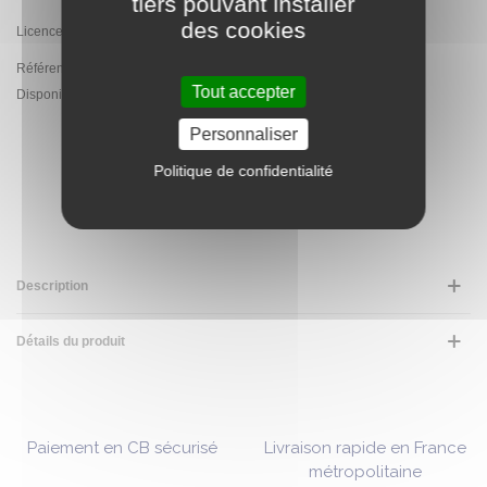
tiers pouvant installer
des cookies
Licence officielle Audi
Référence:
PA.JJ2198.CR
Tout accepter
Disponibilité :
En Stock - Expédition sous 5 jours ouvrés
Personnaliser
Politique de confidentialité
AJOUTER AU PANIER
Description
Détails du produit
Paiement en CB sécurisé
Livraison rapide en France
métropolitaine