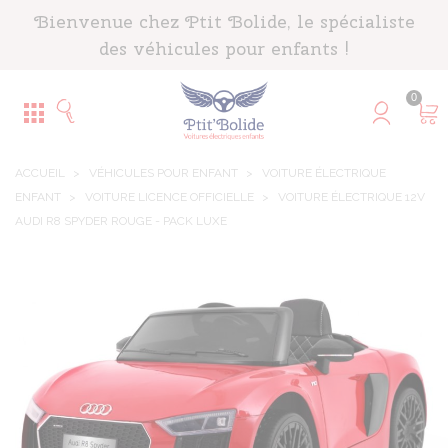
Panneau de gestion des cookies
Bienvenue chez Ptit Bolide, le spécialiste
des véhicules pour enfants !
0
ACCUEIL
>
VÉHICULES POUR ENFANT
>
VOITURE ÉLECTRIQUE
ENFANT
>
VOITURE LICENCE OFFICIELLE
>
VOITURE ÉLECTRIQUE 12V
AUDI R8 SPYDER ROUGE - PACK LUXE