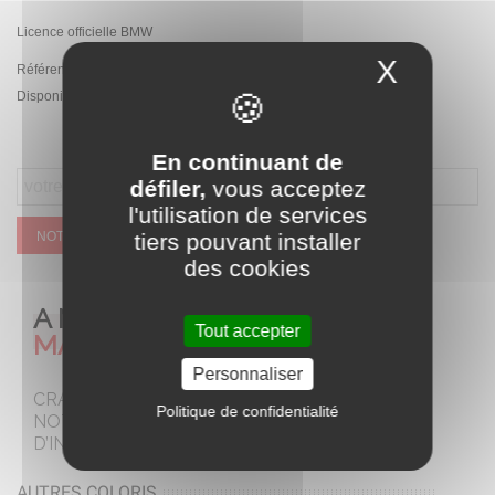
Licence officielle BMW
X
Masque
Référence:
PA.JE1009.BIA
Disponibilité :
Rupture de stock temporaire
En continuant de
défiler,
vous acceptez
l'utilisation de services
tiers pouvant installer
NOTIFIEZ MOI QUAND CE SERA DISPONIBLE
des cookies
A NE PAS
Tout accepter
MANQUER
Personnaliser
CRAQUEZ POUR
Politique de confidentialité
NOTRE SELECTION
D’INCONTOURNABLES
AUTRES COLORIS