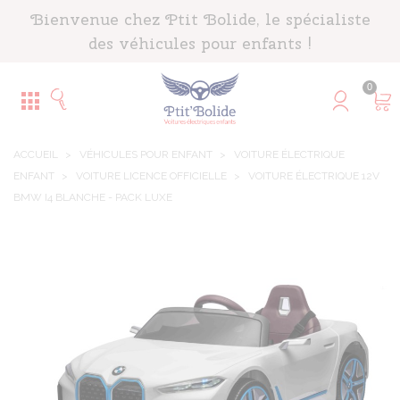
Panneau de gestion des cookies
Bienvenue chez Ptit Bolide, le spécialiste
des véhicules pour enfants !
0
ACCUEIL
>
VÉHICULES POUR ENFANT
>
VOITURE ÉLECTRIQUE
ENFANT
>
VOITURE LICENCE OFFICIELLE
>
VOITURE ÉLECTRIQUE 12V
BMW I4 BLANCHE - PACK LUXE