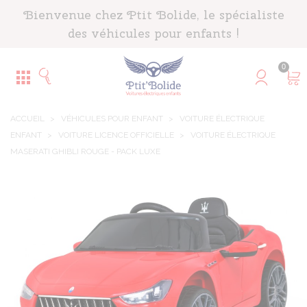
Panneau de gestion des cookies
Bienvenue chez Ptit Bolide, le spécialiste
des véhicules pour enfants !
0
ACCUEIL
>
VÉHICULES POUR ENFANT
>
VOITURE ÉLECTRIQUE
ENFANT
>
VOITURE LICENCE OFFICIELLE
>
VOITURE ÉLECTRIQUE
MASERATI GHIBLI ROUGE - PACK LUXE