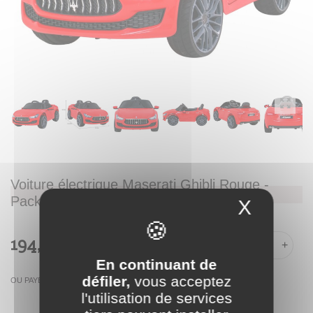
Voiture électrique Maserati Ghibli Rouge -
Pack Luxe
X
Masque
194,99 €
-
+
En continuant de
défiler,
vous acceptez
OU PAYER EN
l'utilisation de services