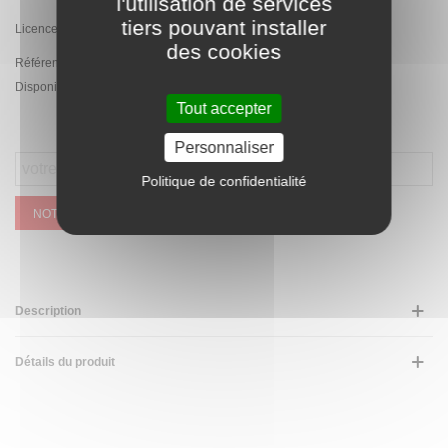
l'utilisation de services
tiers pouvant installer
Licence officielle Mercedes
des cookies
Référence:
PA.HL289.EXL.BIA
Disponibilité :
Rupture de stock temporaire
Tout accepter
Personnaliser
Politique de confidentialité
NOTIFIEZ MOI QUAND CE SERA DISPONIBLE
Description
Détails du produit