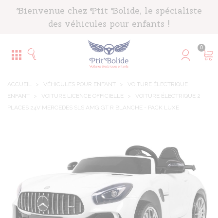
Panneau de gestion des cookies
Bienvenue chez Ptit Bolide, le spécialiste
des véhicules pour enfants !
0
ACCUEIL
>
VÉHICULES POUR ENFANT
>
VOITURE ÉLECTRIQUE
ENFANT
>
VOITURE LICENCE OFFICIELLE
>
VOITURE ÉLECTRIQUE 2
PLACES 24V MERCEDES SLS AMG GT R BLANCHE - PACK LUXE