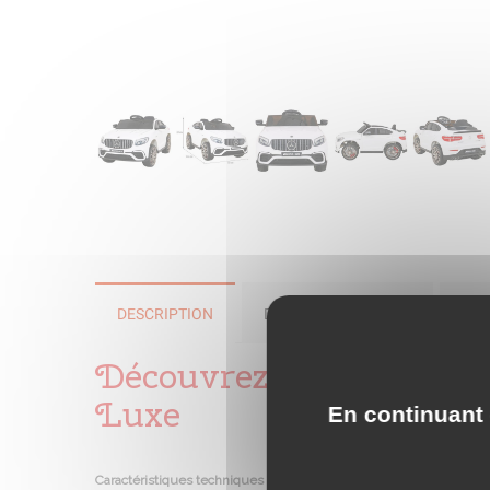
DESCRIPTION
DÉTAILS DU PRODUIT
NOT
Découvrez notre Voitur
Luxe
En continuant 
Caractéristiques techniques Mercedes GLC 63S