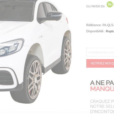
OU PAYER EN
Référence:
PA.QLS-
Disponibilité :
Ruptu
NOTIFIEZ MOI 
A NE P
MANQU
CRAQUEZ 
NOTRE SEL
D’INCONTO