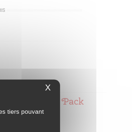
IS
X
Masquer le bandeau 
C 63S Blanc - Pack
es tiers pouvant