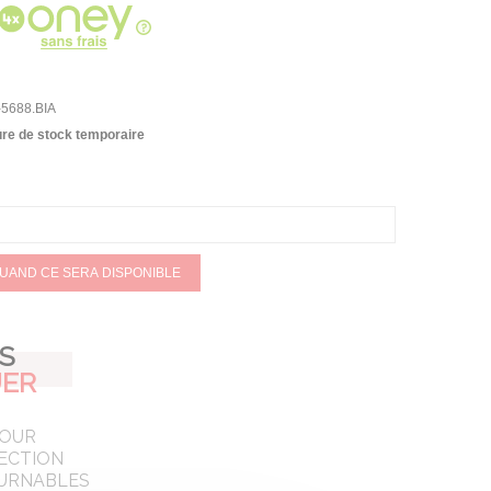
5688.BIA
re de stock temporaire
QUAND CE SERA DISPONIBLE
AS
ER
POUR
ECTION
URNABLES