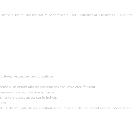
silencieuse et une meilleure adhérence au sol. Conforme aux normes CE, EMC et
us devez respecter ces obligations :
portée d’un enfant afin de prévenir les risques d’étouffement.
s en raison de sa vitesse maximale.
r la voie publique ou sur le trottoir.
ulte.
nture de sécurité de votre enfant. Il est impératif de lire les notices de montage e