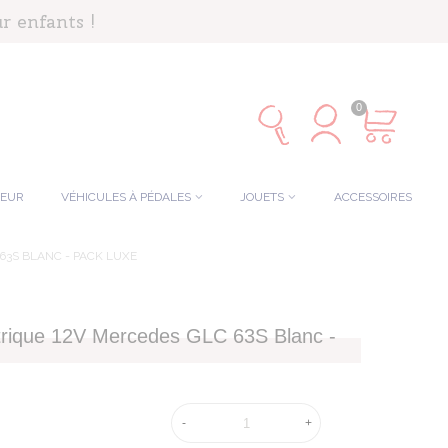
r enfants !
0
TEUR
VÉHICULES À PÉDALES
JOUETS
ACCESSOIRES
63S BLANC - PACK LUXE
ctrique 12V Mercedes GLC 63S Blanc -
-
+