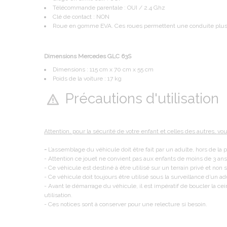
Télécommande parentale : OUI / 2.4 Ghz
Clé de contact : NON
Roue en gomme EVA. Ces roues permettent une conduite plus 
Dimensions Mercedes GLC 63S
Dimensions : 115 cm x 70 cm x 55 cm
Poids de la voiture : 17 kg
Précautions d'utilisation
Attention, pour la sécurité de votre enfant et celles des autres, vo
-
L’assemblage du véhicule doit être fait par un adulte, hors de la 
- Attention ce jouet ne convient pas aux enfants de moins de 3 an
- Ce véhicule est destiné à être utilisé sur un terrain privé et non su
- Ce véhicule doit toujours être utilisé sous la surveillance d’un ad
- Avant le démarrage du véhicule, il est impératif de boucler la cei
utilisation.
- Ces notices sont à conserver pour une relecture si besoin.