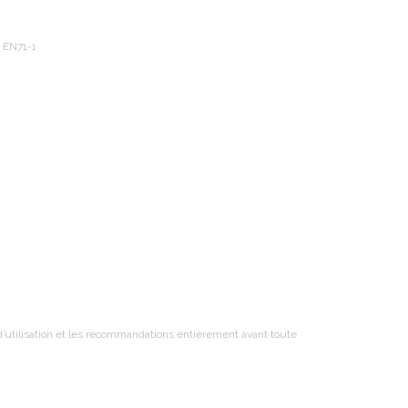
 EN71-1
t d’utilisation et les recommandations entièrement avant toute