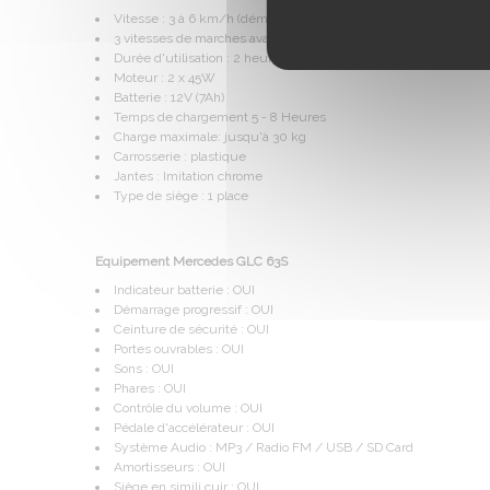
Vitesse : 3 à 6 km/h (démarrage progressif)
3 vitesses de marches avant et 3 de marche arrière
Durée d'utilisation : 2 heures (en fonction du poids de l'enfants
Moteur : 2 x 45W
Batterie : 12V (7Ah)
Temps de chargement 5 - 8 Heures
Charge maximale: jusqu'à 30 kg
Carrosserie : plastique
Jantes : Imitation chrome
Type de siège : 1 place
Equipement Mercedes GLC 63S
Indicateur batterie : OUI
Démarrage progressif : OUI
Ceinture de sécurité : OUI
Portes ouvrables : OUI
Sons : OUI
Phares : OUI
Contrôle du volume : OUI
Pédale d'accélérateur : OUI
Système Audio : MP3 / Radio FM / USB / SD Card
Amortisseurs : OUI
Siège en simili cuir : OUI