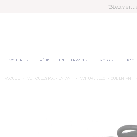
Panneau de gestion des cookies
Bienvenue 
VOITURE
VÉHICULE TOUT TERRAIN
MOTO
TRACT
ACCUEIL
>
VÉHICULES POUR ENFANT
>
VOITURE ÉLECTRIQUE ENFANT