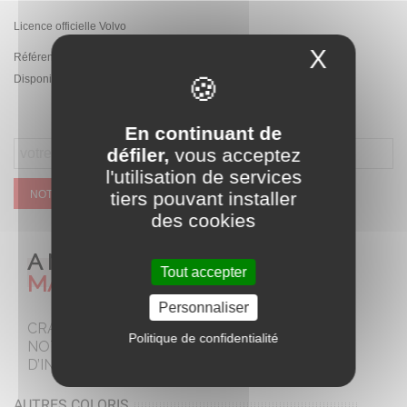
Licence officielle Volvo
X
Masque
Référence:
PA.VOLVO-XC90.BIA
Disponibilité :
Rupture de stock temporaire
En continuant de
défiler,
vous acceptez
l'utilisation de services
NOTIFIEZ MOI QUAND CE SERA DISPONIBLE
tiers pouvant installer
des cookies
A NE PAS
Tout accepter
MANQUER
Personnaliser
CRAQUEZ POUR
Politique de confidentialité
NOTRE SELECTION
D’INCONTOURNABLES
AUTRES COLORIS