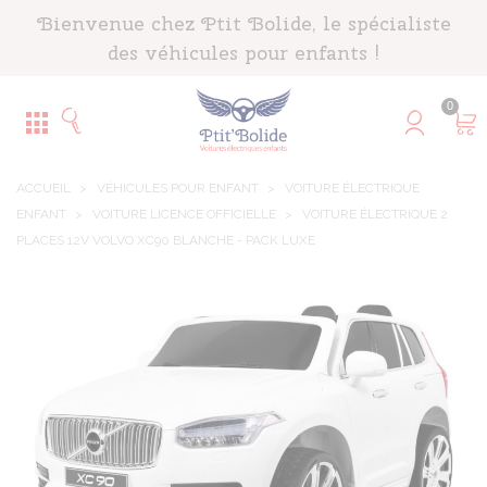
Panneau de gestion des cookies
Bienvenue chez Ptit Bolide, le spécialiste
des véhicules pour enfants !
0
ACCUEIL
>
VÉHICULES POUR ENFANT
>
VOITURE ÉLECTRIQUE
ENFANT
>
VOITURE LICENCE OFFICIELLE
>
VOITURE ÉLECTRIQUE 2
PLACES 12V VOLVO XC90 BLANCHE - PACK LUXE