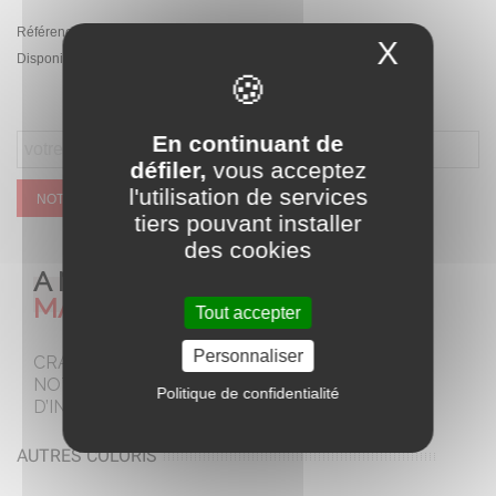
Référence:
PA.JH-105.CZ
X
Masque
Disponibilité :
Rupture de stock temporaire
En continuant de
défiler,
vous acceptez
l'utilisation de services
NOTIFIEZ MOI QUAND CE SERA DISPONIBLE
tiers pouvant installer
des cookies
A NE PAS
MANQUER
Tout accepter
Personnaliser
CRAQUEZ POUR
NOTRE SELECTION
Politique de confidentialité
D’INCONTOURNABLES
AUTRES COLORIS