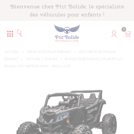
Panneau de gestion des cookies
Bienvenue chez Ptit Bolide, le spécialiste
des véhicules pour enfants !
0
ACCUEIL
>
VÉHICULES POUR ENFANT
>
VOITURE ÉLECTRIQUE
ENFANT
>
VOITURE 2 PLACES
>
BUGGY ÉLECTRIQUE 2 PLACES 12V
BUGGY ATV DEFEND NOIR - PACK LUXE