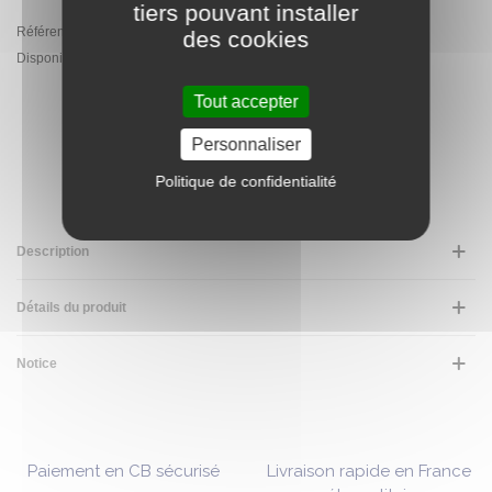
tiers pouvant installer
Référence:
PA.JL199.EXL.CAMO
des cookies
Disponibilité :
En Stock - Expédition sous 5 jours ouvrés
Tout accepter
AJOUTER AU PANIER
Personnaliser
Politique de confidentialité
Description
Détails du produit
Notice
Paiement en CB sécurisé
Livraison rapide en France