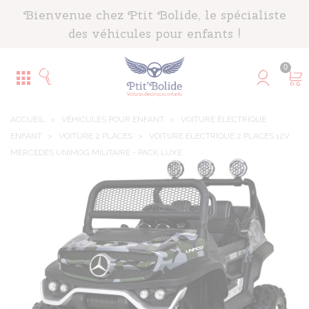
Panneau de gestion des cookies
Bienvenue chez Ptit Bolide, le spécialiste
des véhicules pour enfants !
0
ACCUEIL
>
VÉHICULES POUR ENFANT
>
VOITURE ÉLECTRIQUE
ENFANT
>
VOITURE 2 PLACES
>
VOITURE ÉLECTRIQUE 2 PLACES 12V
MERCEDES UNIMOG MILITAIRE - PACK LUXE