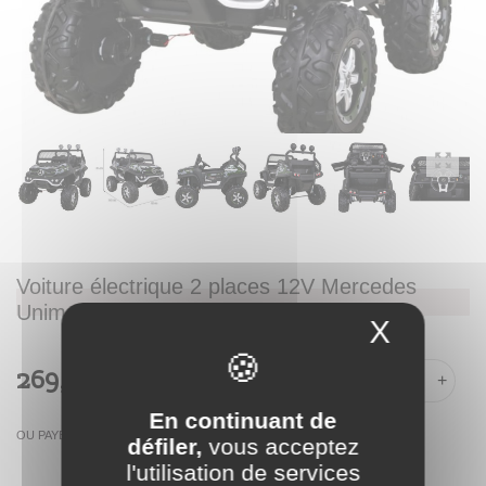
Voiture électrique 2 places 12V Mercedes
Unimog Militaire - Pack Luxe
X
Masque
269,00 €
-
+
En continuant de
OU PAYER EN
défiler,
vous acceptez
l'utilisation de services