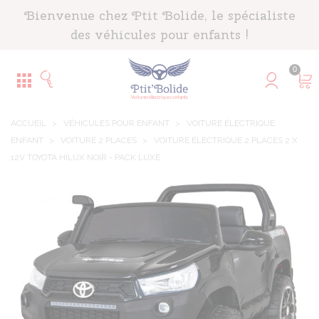
Panneau de gestion des cookies
Bienvenue chez Ptit Bolide, le spécialiste
des véhicules pour enfants !
0
ACCUEIL
>
VÉHICULES POUR ENFANT
>
VOITURE ÉLECTRIQUE
ENFANT
>
VOITURE 2 PLACES
>
VOITURE ÉLECTRIQUE 2 PLACES 2 X
12V TOYOTA HILUX NOIR - PACK LUXE