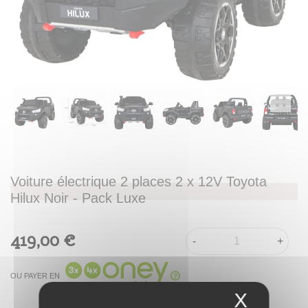
Voiture électrique 2 places 2 x 12V Toyota
Hilux Noir - Pack Luxe
419,00 €
-
+
OU PAYER EN
X
Masque