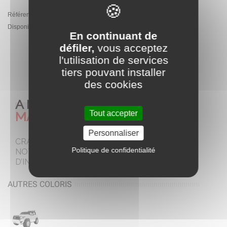
Référence:
PA.DK-HL850.CZ
Disponibilité :
En Stock - Expédition sous 5 jours ouvrés
En continuant de
défiler,
vous acceptez
l'utilisation de services
AJOUTER AU PANIER
tiers pouvant installer
des cookies
A NE PAS
Tout accepter
MANQUER
Personnaliser
CRAQUEZ POUR
Politique de confidentialité
NOTRE SELECTION
D’INCONTOURNABLES
AUTRES COLORIS