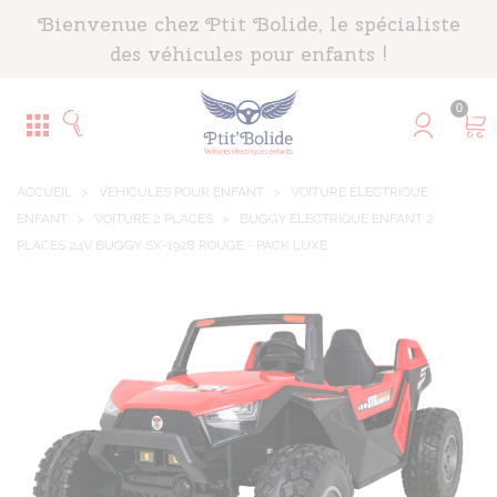
Panneau de gestion des cookies
Bienvenue chez Ptit Bolide, le spécialiste
des véhicules pour enfants !
0
ACCUEIL
>
VÉHICULES POUR ENFANT
>
VOITURE ÉLECTRIQUE
ENFANT
>
VOITURE 2 PLACES
>
BUGGY ÉLECTRIQUE ENFANT 2
PLACES 24V BUGGY SX-1928 ROUGE - PACK LUXE