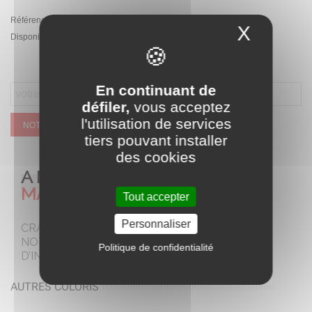
Référence:
PA.SX1928.CR
X
Masque
Disponibilité :
Rupture de stock temporaire
En continuant de
défiler,
vous acceptez
l'utilisation de services
NOTIFIEZ MOI QUAND CE SERA DISPONIBLE
tiers pouvant installer
des cookies
A NE PAS
MANQUER
Tout accepter
Personnaliser
CRAQUEZ POUR
NOTRE SELECTION
Politique de confidentialité
D’INCONTOURNABLES
AUTRES COLORIS