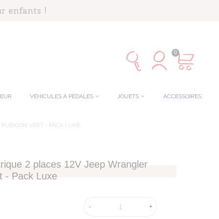
r enfants !
0
TEUR
VÉHICULES À PÉDALES
JOUETS
ACCESSOIRES
 RUBICON VERT - PACK LUXE
ctrique 2 places 12V Jeep Wrangler
t - Pack Luxe
-
+