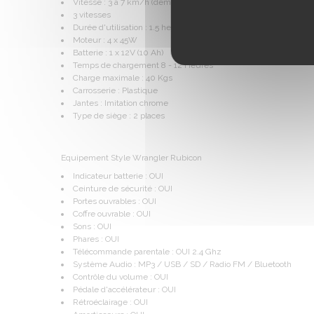
Vitesse : 3 à 7 km/h (démarrage progressif)
3 vitesses
Durée d'utilisation : 1.5 heures (en fonction du poids de l'enfant
Moteur : 4 x 45W
Batterie : 1 x 12V (10 Ah)
Temps de chargement 8 - 12 Heures
Charge maximale : 40 Kgs
Carrosserie : Plastique
Jantes : Imitation chrome
Type de siège : 2 places
Equipement Style Wrangler Rubicon
Indicateur batterie : OUI
Ceinture de sécurité : OUI
Portes ouvrables : OUI
Coffre ouvrable : OUI
Sons : OUI
Phares : OUI
Télécommande parentale : OUI 2.4 Ghz
Système Audio : MP3 / USB / SD / Radio FM / Bluetooth
Contrôle du volume : OUI
Pédale d'accélérateur : OUI
Rétroéclairage : OUI