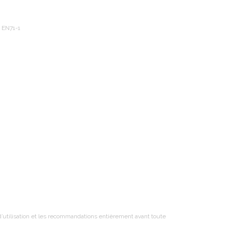
 EN71-1
t d’utilisation et les recommandations entièrement avant toute