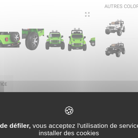
AUTRES COLOR
ICE
e électrique 2 places 12V Je
de défiler,
vous acceptez l'utilisation de servic
installer des cookies