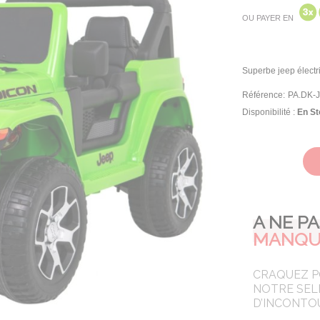
OU PAYER EN
Superbe jeep électri
Référence:
PA.DK-
Disponibilité :
En St
A NE P
MANQU
CRAQUEZ 
NOTRE SEL
D’INCONTO