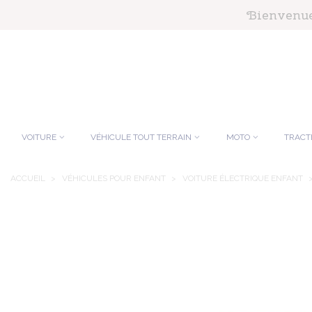
Panneau de gestion des cookies
Bienvenue 
VOITURE
VÉHICULE TOUT TERRAIN
MOTO
TRACT
ACCUEIL
>
VÉHICULES POUR ENFANT
>
VOITURE ÉLECTRIQUE ENFANT