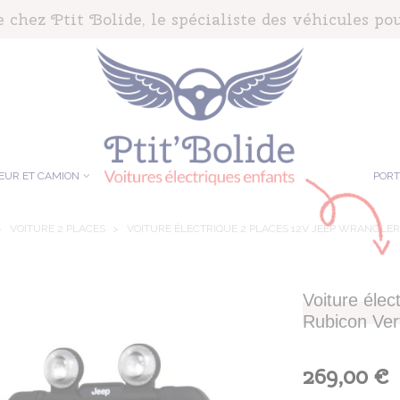
chez Ptit Bolide, le spécialiste des véhicules pou
EUR ET CAMION
POR
>
VOITURE 2 PLACES
>
VOITURE ÉLECTRIQUE 2 PLACES 12V JEEP WRANGLER
Voiture éle
Rubicon Ver
269,00 €