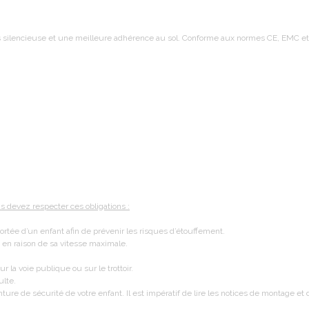
silencieuse et une meilleure adhérence au sol. Conforme aux normes CE, EMC et
us devez respecter ces obligations :
portée d’un enfant afin de prévenir les risques d’étouffement.
s en raison de sa vitesse maximale.
r la voie publique ou sur le trottoir.
ulte.
nture de sécurité de votre enfant. Il est impératif de lire les notices de montage e