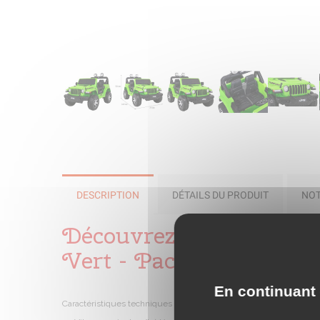
DESCRIPTION
DÉTAILS DU PRODUIT
NOT
Découvrez notre Voitur
Vert - Pack Luxe
En continuant 
Caractéristiques techniques Wrangler Rubicon