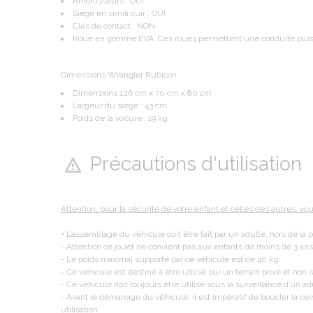
Amortisseurs : OUI
Siège en simili cuir : OUI
Clés de contact : NON
Roue en gomme EVA. Ces roues permettent une conduite plus 
Dimensions Wrangler Rubicon
Dimensions 126 cm x 70 cm x 80 cm
Largeur du siège : 43 cm
Poids de la voiture : 19 kg
Précautions d'utilisation
Attention, pour la sécurité de votre enfant et celles des autres, vo
-
L’assemblage du véhicule doit être fait par un adulte, hors de la 
- Attention ce jouet ne convient pas aux enfants de moins de 3 an
- Le poids maximal supporté par ce véhicule est de 40 kg.
- Ce véhicule est destiné à être utilisé sur un terrain privé et non su
- Ce véhicule doit toujours être utilisé sous la surveillance d’un ad
- Avant le démarrage du véhicule, il est impératif de boucler la cei
utilisation.