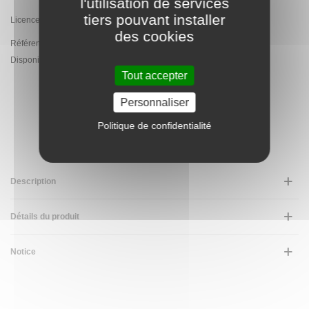
l'utilisation de services
tiers pouvant installer
Licence Officielle Mercedes
des cookies
Référence:
PA.XMX-608.CR
Disponibilité :
En Stock - Expédition sous 5 jours ouvrés
Tout accepter
Personnaliser
AJOUTER AU PANIER
Politique de confidentialité
Description
Détails du produit
Notice