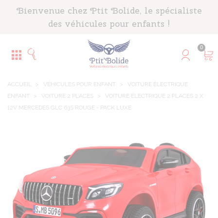
Panneau de gestion des cookies
Bienvenue chez Ptit Bolide, le spécialiste
des véhicules pour enfants !
0
ACCUEIL
>
VÉHICULES POUR ENFANT
>
VOITURE ÉLECTRIQUE
ENFANT
>
VOITURE 2 PLACES
>
VOITURE ÉLECTRIQUE 2 PLACES 2 X
12V MERCEDES GLC 63S ROUGE - PACK LUXE