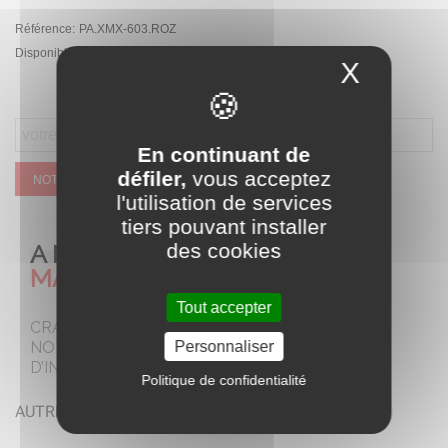
Référence:
PA.XMX-603.ROZ
Disponibilité :
Rupture de stock temporaire
X
Masque
En continuant de
défiler,
vous acceptez
NOTIFIEZ MOI QUAND CE SERA DISPONIBLE
l'utilisation de services
tiers pouvant installer
A NE PAS
des cookies
MANQUER
Tout accepter
CRAQUEZ POUR
NOTRE SELECTION
Personnaliser
D’INCONTOURNABLES
Politique de confidentialité
AUTRES COLORIS