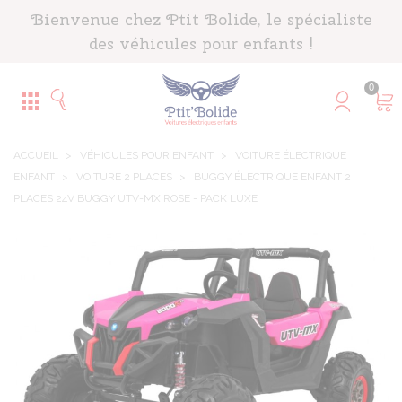
Panneau de gestion des cookies
Bienvenue chez Ptit Bolide, le spécialiste
des véhicules pour enfants !
0
ACCUEIL
>
VÉHICULES POUR ENFANT
>
VOITURE ÉLECTRIQUE
ENFANT
>
VOITURE 2 PLACES
>
BUGGY ÉLECTRIQUE ENFANT 2
PLACES 24V BUGGY UTV-MX ROSE - PACK LUXE