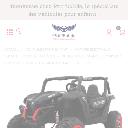
Panneau de gestion des cookies
Bienvenue chez Ptit Bolide, le spécialiste
des véhicules pour enfants !
0
ACCUEIL
>
VÉHICULES POUR ENFANT
>
VOITURE ÉLECTRIQUE
ENFANT
>
VOITURE 2 PLACES
>
BUGGY POUR ENFANT ÉLECTRIQUE 2
PLACES 24V BUGGY UTV-MX NOIR - PACK LUXE + LCD