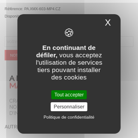
Référence:
PA.XMX-603-MP4.CZ
Disponibilité :
Rupture de stock temporaire
X
Masque
En continuant de
défiler,
vous acceptez
NOTIFIEZ MOI QUAND CE SERA DISPONIBLE
l'utilisation de services
tiers pouvant installer
A NE PAS
des cookies
MANQUER
Tout accepter
CRAQUEZ POUR
NOTRE SELECTION
Personnaliser
D’INCONTOURNABLES
Politique de confidentialité
AUTRES COLORIS