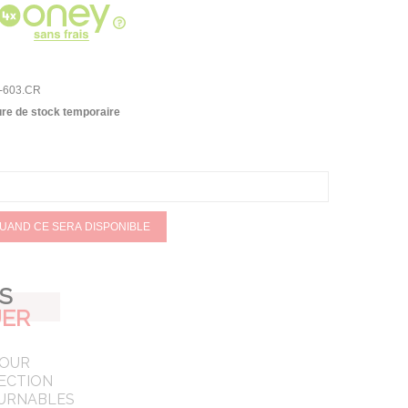
-603.CR
re de stock temporaire
QUAND CE SERA DISPONIBLE
AS
ER
POUR
ECTION
URNABLES