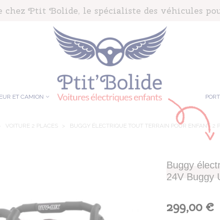
chez Ptit Bolide, le spécialiste des véhicules pou
EUR ET CAMION
POR
>
VOITURE 2 PLACES
>
BUGGY ÉLECTRIQUE TOUT TERRAIN POUR ENFANT 2 
Buggy électr
24V Buggy 
299,00 €