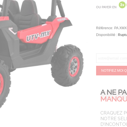
OU PAYER EN
Référence:
PA.XMX
Disponibilité :
Ruptu
NOTIFIEZ MOI 
A NE P
MANQU
CRAQUEZ 
NOTRE SEL
D’INCONTO