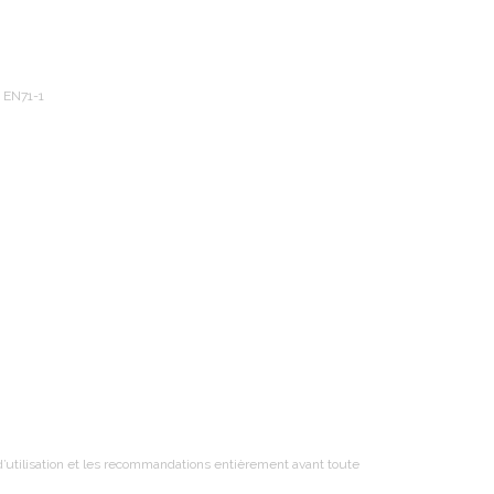
 EN71-1
t d’utilisation et les recommandations entièrement avant toute