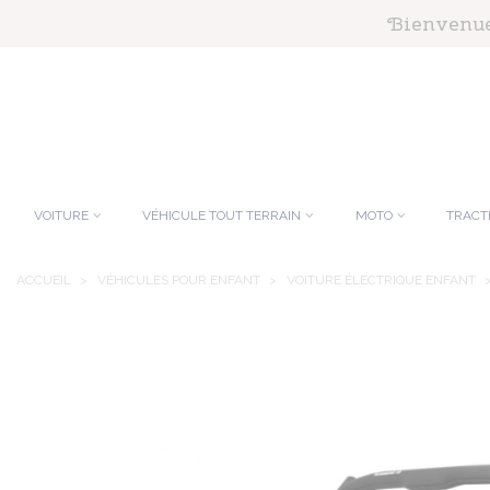
Panneau de gestion des cookies
Bienvenue 
VOITURE
VÉHICULE TOUT TERRAIN
MOTO
TRACT
ACCUEIL
>
VÉHICULES POUR ENFANT
>
VOITURE ÉLECTRIQUE ENFANT