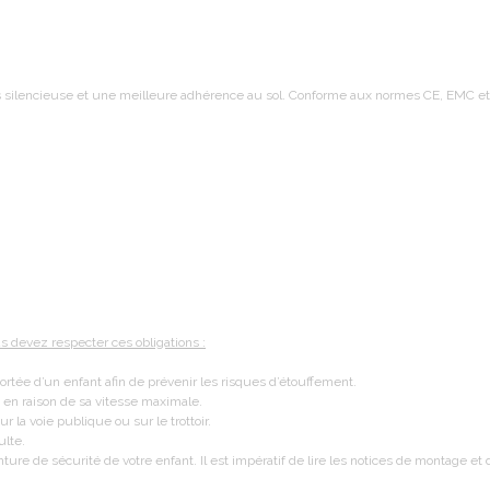
silencieuse et une meilleure adhérence au sol. Conforme aux normes CE, EMC et
us devez respecter ces obligations :
portée d’un enfant afin de prévenir les risques d’étouffement.
s en raison de sa vitesse maximale.
r la voie publique ou sur le trottoir.
ulte.
nture de sécurité de votre enfant. Il est impératif de lire les notices de montage e