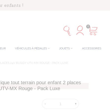
r enfants !
0
TEUR
VÉHICULES À PÉDALES
JOUETS
ACCESSOIRES
PLACES 24V BUGGY UTV-MX ROUGE - PACK LUXE
ique tout terrain pour enfant 2 places
UTV-MX Rouge - Pack Luxe
-
+