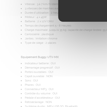
Vitesse : 3 à 7 km/h (démarrage progressif)
3 vitesses de marches avant et 3 de marche arrière
Durée d'utilisation : 2 heures (en fonction du poids de l'enfants
Moteur : 4 x 45W
Batterie : 2 x 12V (7Ah)
Temps de chargement 5 - 8 Heures
Charge maximale: jusqu'à 35 kg, capacité de charge testée: 55 
Carrosserie : plastique
Jantes : Imitation chrome
Type de siège : 2 places
Equipement Buggy UTV-MX
Indicateur batterie : OUI
Démarrage progressif : OUI
Portes ouvrables : OUI
Capot ouvrable : NON
Sons : OUI
Phares : OUI
Connecteur MP3 : OUI
Contrôle du volume : OUI
Pédale d'accélérateur : OUI
Rétroéclairage : NON
Système Audio : MP3,USB,SD, Bluetooth