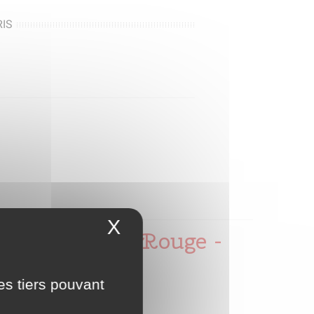
IS
X
Masquer le bandeau 
Buggy UTV-MX Rouge -
es tiers pouvant