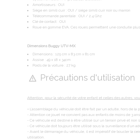
Amortisseurs : OUI
Siège en simili cuir : OUI / siège simili cuir noir ou marron
Télécommande parentale : OUI / 2.4 Ghz
Clé de contact : OUI
Roue en gomme EVA. Ces roues permettent une conduite plus 
Dimensions Buggy UTV-MX
Dimensions : 125 cm x 83 cm x 81 cm
Assise : 49 x 18 x 34cm
Poids de la voiture : 27 kg
Précautions d'utilisation
Attention, pour la sécurité de votre enfant et celles des autres, vo
-
L’assemblage du véhicule doit être fait par un adulte, hors de la 
- Attention ce jouet ne convient pas aux enfants de moins de 3 an
- Ce véhicule est destiné à être utilisé sur un terrain privé et non su
- Ce véhicule doit toujours être utilisé sous la surveillance d’un ad
- Avant le démarrage du véhicule, il est impératif de boucler la cei
utilisation.