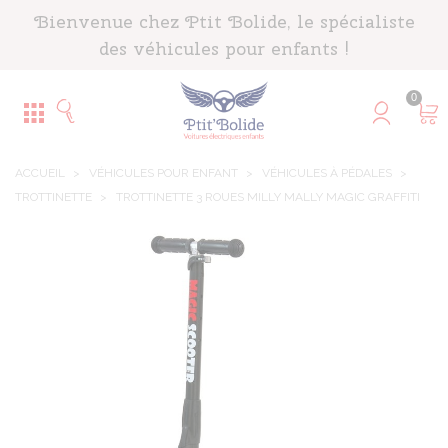
Panneau de gestion des cookies
Bienvenue chez Ptit Bolide, le spécialiste
des véhicules pour enfants !
0
ACCUEIL
>
VÉHICULES POUR ENFANT
>
VÉHICULES À PÉDALES
>
TROTTINETTE
>
TROTTINETTE 3 ROUES MILLY MALLY MAGIC GRAFFITI