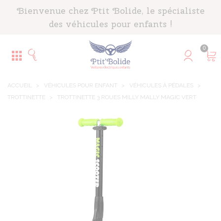
Panneau de gestion des cookies
Bienvenue chez Ptit Bolide, le spécialiste
des véhicules pour enfants !
0
ACCUEIL
>
VÉHICULES POUR ENFANT
>
VÉHICULES À PÉDALES
>
TROTTINETTE
>
TROTTINETTE 3 ROUES MILLY MALLY MAGIC VERT