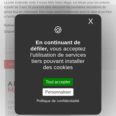
La jolie trottinette verte 3 roues Milly Mally Magic est idéale pour les enfants
à partir de 3 ans, ils pourront ainsi découvrir les premières sensations de
glisse tout en s'amusant. Des roues avant lumineuses pour le style et un frein
à l'arrière pour la sécurité.
X
Masque
Référence:
1590
Disponibilité :
Rupture de stock temporaire
En continuant de
défiler,
vous acceptez
l'utilisation de services
tiers pouvant installer
NOTIFIEZ MOI QUAND CE SERA DISPONIBLE
des cookies
A NE PAS
Tout accepter
MANQUER
Personnaliser
Politique de confidentialité
CRAQUEZ POUR
NOTRE SELECTION
D’INCONTOURNABLES