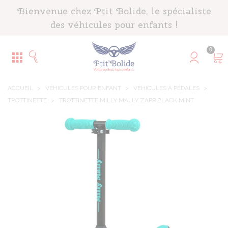
Panneau de gestion des cookies
Bienvenue chez Ptit Bolide, le spécialiste
des véhicules pour enfants !
0
ACCUEIL
>
VÉHICULES POUR ENFANT
>
VÉHICULES À PÉDALES
>
TROTTINETTE
>
TROTTINETTE MILLY MALLY ZAPP BLACK MINT