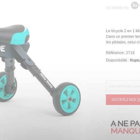
OU PAYER EN
Le tricycle 2 en 1 M
Dans un premier temp
les pédales, celui-ci
Référence:
2716
Disponibilité :
Ruptu
NOTIFIEZ MOI 
A NE P
MANQU