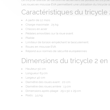
Le tricycle Grande se transforme facilement de porteur en tricycle
Les roues en mousse EVA permettent une utilisation du tricycle si
Caractéristiques du tricycle
A partir de 12 mois
Charge maximale : 25 kg
Châssis en acier
Pédales amovibles sur la roue avant
Pliable
Limiteur de torsion empêchant le basculement.
Roues en mousse EVA
Répond aux normes de sécurité européennes
Dimensions du tricycle 2 en 
Hauteur 50 cm
Longueur 63 cm
Largeur 40 cm
Diamètre des roues avant : 20 cm
Diamètre des roues arrière : 13 cm
Dimensions après pliage : 29 x 50 x 29 cm
Poids : 3,5 kg