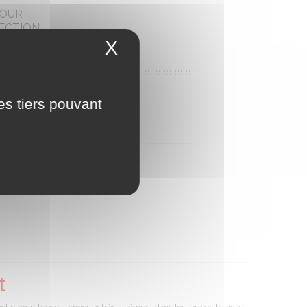
POUR
ECTION
URNABLES
X
Masquer le bandeau 
IS
es tiers pouvant
t