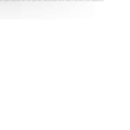
act permettra de l'emporter très aisément dans toutes vos balades.