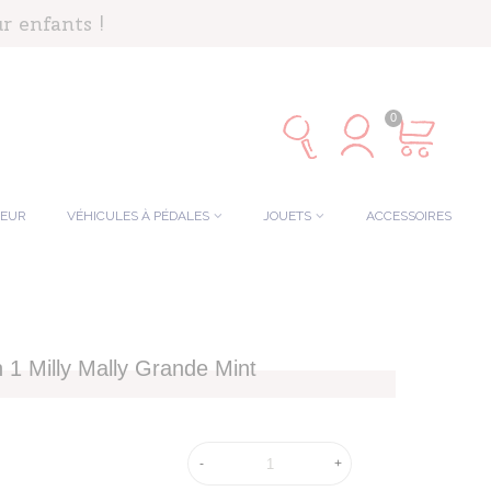
r enfants !
0
TEUR
VÉHICULES À PÉDALES
JOUETS
ACCESSOIRES
n 1 Milly Mally Grande Mint
-
+