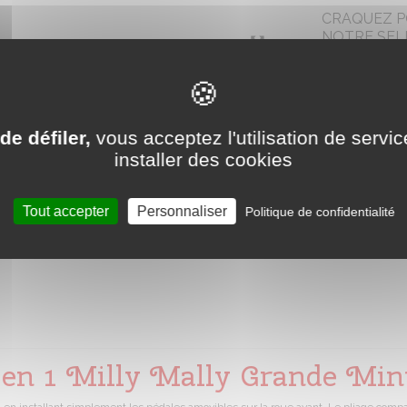
CRAQUEZ 
NOTRE SEL
D’INCONTO
AUTRES COLOR
de défiler,
vous acceptez l'utilisation de servic
installer des cookies
Tout accepter
Personnaliser
Politique de confidentialité
2 en 1 Milly Mally Grande Min