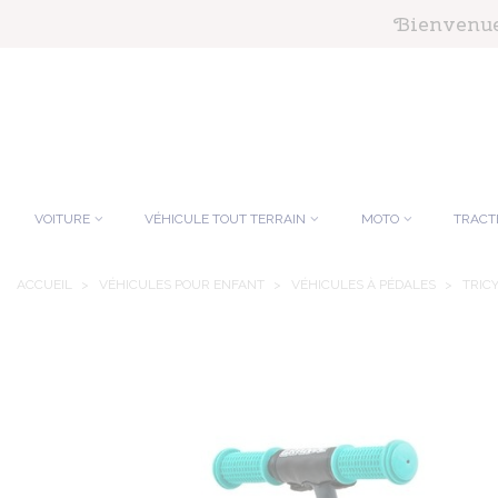
Panneau de gestion des cookies
Bienvenue 
VOITURE
VÉHICULE TOUT TERRAIN
MOTO
TRACT
ACCUEIL
>
VÉHICULES POUR ENFANT
>
VÉHICULES À PÉDALES
>
TRIC