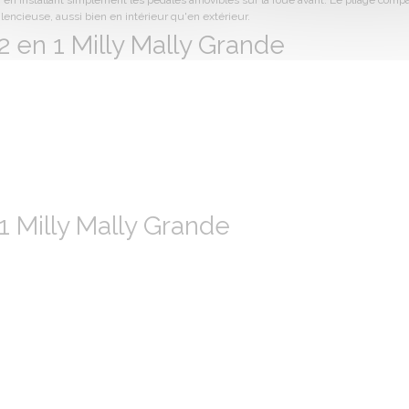
, en installant simplement les pédales amovibles sur la roue avant. Le pliage comp
lencieuse, aussi bien en intérieur qu'en extérieur.
 2 en 1 Milly Mally Grande
1 Milly Mally Grande