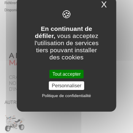
X
Masque
Référence:
PA.LL1188.ZOL
Disponibilité :
En Stock - Expédition sous 5 jours ouvrés
En continuant de
AJOUTER AU PANIER
défiler,
vous acceptez
l'utilisation de services
tiers pouvant installer
A NE PAS
des cookies
MANQUER
Tout accepter
CRAQUEZ POUR
NOTRE SELECTION
Personnaliser
D’INCONTOURNABLES
Politique de confidentialité
AUTRES COLORIS