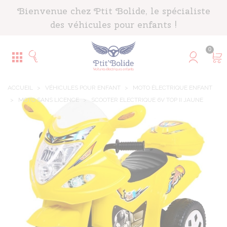
Panneau de gestion des cookies
Bienvenue chez Ptit Bolide, le spécialiste
des véhicules pour enfants !
0
ACCUEIL
>
VÉHICULES POUR ENFANT
>
MOTO ÉLECTRIQUE ENFANT
>
MOTO SANS LICENCE
>
SCOOTER ELECTRIQUE 6V TOP II JAUNE