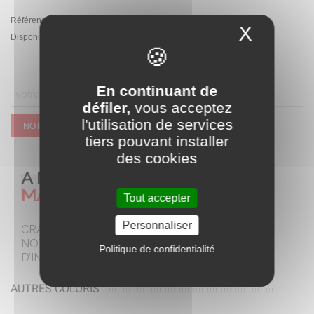
Référence:
PA.LQ-168A.BIA
X
Masque
Disponibilité :
Rupture de stock temporaire
En continuant de
défiler,
vous acceptez
l'utilisation de services
NOTIFIEZ MOI QUAND CE SERA DISPONIBLE
tiers pouvant installer
des cookies
A NE PAS
MANQUER
Tout accepter
Personnaliser
CRAQUEZ POUR
NOTRE SELECTION
Politique de confidentialité
D’INCONTOURNABLES
AUTRES COLORIS