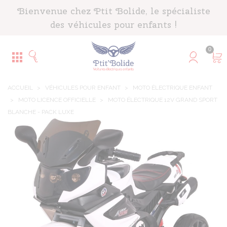
Panneau de gestion des cookies
Bienvenue chez Ptit Bolide, le spécialiste
des véhicules pour enfants !
0
ACCUEIL
>
VÉHICULES POUR ENFANT
>
MOTO ÉLECTRIQUE ENFANT
>
MOTO LICENCE OFFICIELLE
>
MOTO ÉLECTRIQUE 12V GRAND SPORT
BLANCHE - PACK LUXE