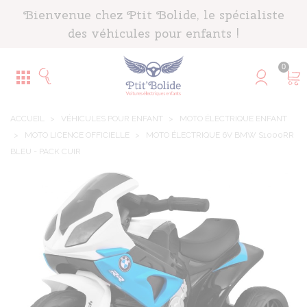
Panneau de gestion des cookies
Bienvenue chez Ptit Bolide, le spécialiste
des véhicules pour enfants !
0
ACCUEIL
>
VÉHICULES POUR ENFANT
>
MOTO ÉLECTRIQUE ENFANT
>
MOTO LICENCE OFFICIELLE
>
MOTO ÉLECTRIQUE 6V BMW S1000RR
BLEU - PACK CUIR