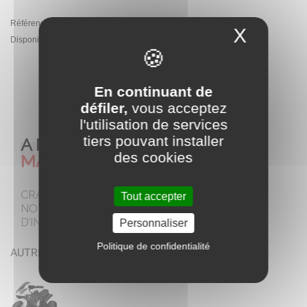
Référence:
PA.JT5188.NIE
X
Masque
Disponibilité :
En Stock - Expédition sous 5 jours ouvrés
AJOUTER AU PANIER
En continuant de
défiler,
vous acceptez
l'utilisation de services
tiers pouvant installer
A NE PAS
des cookies
MANQUER
CRAQUEZ POUR
Tout accepter
NOTRE SELECTION
D’INCONTOURNABLES
Personnaliser
Politique de confidentialité
AUTRES COLORIS