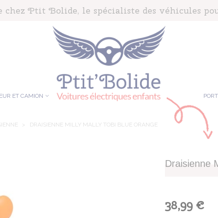
chez Ptit Bolide, le spécialiste des véhicules pou
EUR ET CAMION
POR
SIENNE
>
DRAISIENNE MILLY MALLY TOBI BLUE ORANGE
Draisienne M
38,99 €