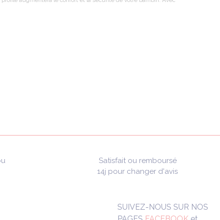
 profilé augmentera le confort et la sécurité de votre bambin. Avec
ou
Satisfait ou remboursé
14j pour changer d'avis
SUIVEZ-NOUS SUR NOS
PAGES
FACEBOOK
et