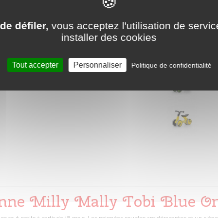
CRAQUEZ 
NOTRE SEL
de défiler,
vous acceptez l'utilisation de servic
D’INCONTO
installer des cookies
AUTRES COLOR
Tout accepter
Personnaliser
Politique de confidentialité
enne Milly Mally Tobi Blue O