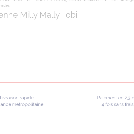
les tout petits à partir de 18 mois. Les poignées souples antidérapantes et un siège
enades.
enne Milly Mally Tobi
Livraison rapide
Paiement en 2,3 
rance métropolitaine
4 fois sans frais