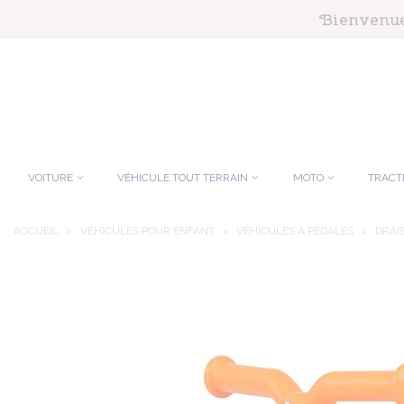
Panneau de gestion des cookies
Bienvenue 
VOITURE
VÉHICULE TOUT TERRAIN
MOTO
TRACT
ACCUEIL
>
VÉHICULES POUR ENFANT
>
VÉHICULES À PÉDALES
>
DRAI