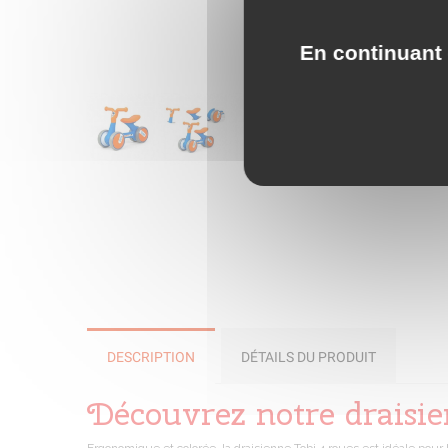
En continuant 
DESCRIPTION
DÉTAILS DU PRODUIT
Découvrez notre draisi