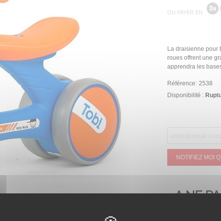
OU PAYER EN
La draisienne pour b
roues offrent une gr
apprendra les bases 
Référence:
2538
Disponibilité :
Ruptu
NOTIFIEZ MOI 
A NE P
MANQU