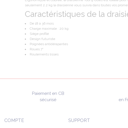
Ergonomique et colorée, la draisienne Tobi 4 roues est idéale pour 
seulement 2.2 kg la draisienne vous suivra dans toutes vos prom
Caractéristiques de la draisi
De 18 à 36 mois
Charge maximale : 20 kg
Siège profilé
Design futuriste
Poignées antidérapantes
Roues 7"
Roulements lisses
Paiement en CB
sécurisé
en F
COMPTE
SUPPORT