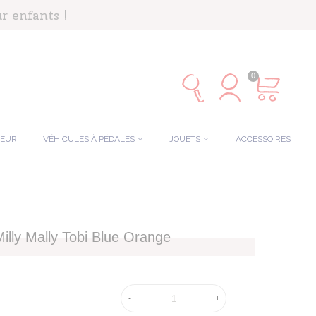
r enfants !
0
TEUR
VÉHICULES À PÉDALES
JOUETS
ACCESSOIRES
illy Mally Tobi Blue Orange
-
+