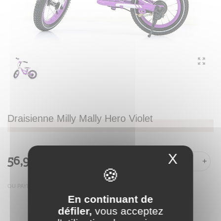
Draisienne Milly Mally Hero Violet
X
Masque
56,99 €
-
+
OU PAYER EN
En continuant de
défiler,
vous acceptez