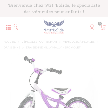
Panneau de gestion des cookies
Bienvenue chez Ptit Bolide, le spécialiste
des véhicules pour enfants !
0
ACCUEIL
>
VÉHICULES POUR ENFANT
>
VÉHICULES À PÉDALES
>
DRAISIENNE
>
DRAISIENNE MILLY MALLY HERO VIOLET