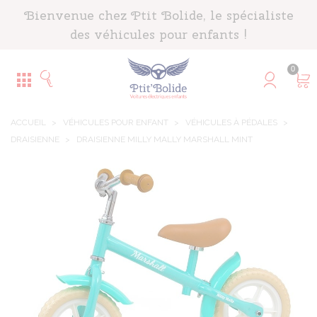
Panneau de gestion des cookies
Bienvenue chez Ptit Bolide, le spécialiste
des véhicules pour enfants !
0
ACCUEIL
>
VÉHICULES POUR ENFANT
>
VÉHICULES À PÉDALES
>
DRAISIENNE
>
DRAISIENNE MILLY MALLY MARSHALL MINT