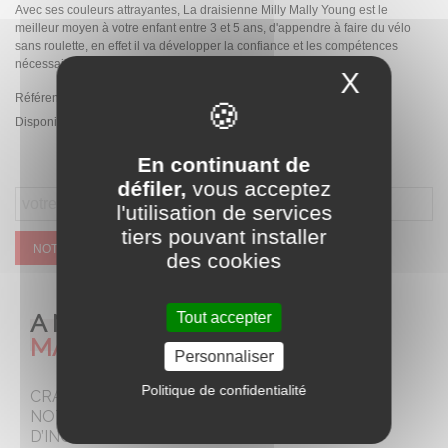
Avec ses couleurs attrayantes, La draisienne Milly Mally Young est le
meilleur moyen à votre enfant entre 3 et 5 ans, d'appendre à faire du vélo
sans roulette, en effet il va développer la confiance et les compétences
nécessaires pour maîtriser l'art du cyclisme.
X
Masque
Référence:
2806
Disponibilité :
Rupture de stock temporaire
En continuant de
défiler,
vous acceptez
l'utilisation de services
tiers pouvant installer
NOTIFIEZ MOI QUAND CE SERA DISPONIBLE
des cookies
A NE PAS
Tout accepter
MANQUER
Personnaliser
Politique de confidentialité
CRAQUEZ POUR
NOTRE SELECTION
D’INCONTOURNABLES