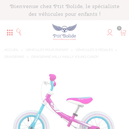
Panneau de gestion des cookies
Bienvenue chez Ptit Bolide, le spécialiste
des véhicules pour enfants !
0
ACCUEIL
>
VÉHICULES POUR ENFANT
>
VÉHICULES À PÉDALES
>
DRAISIENNE
>
DRAISIENNE MILLY MALLY YOUNG CANDY