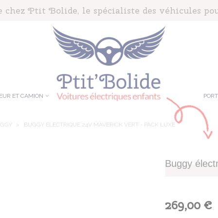
chez Ptit Bolide, le spécialiste des véhicules pou
EUR ET CAMION
POR
GGY
>
BUGGY ÉLECTRIQUE 24V MAVERICK VERT - PACK LUXE
Buggy élect
269,00 €