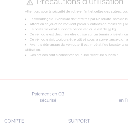
Précautions d'utilisation
Attention, pour la sécurité de votre enfant et celles des autres, vo
L’assemblage du véhicule doit être fait par un adulte, hors de l
Attention ce jouet ne convient pas aux enfants de moins de 3 a
Le poids maximal supporté par ce véhicule est de 35 kg.
Ce véhicule est destiné à être utilisé sur un terrain privé et non 
Ce véhicule doit toujours être utilisé sous la surveillance d’un 
Avant le démarrage du véhicule, il est impératif de boucler la c
utilisation.
Ces notices sont à conserver pour une relecture si besoin.
Paiement en CB
sécurisé
en F
COMPTE
SUPPORT