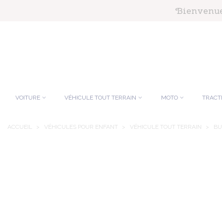
Panneau de gestion des cookies
Bienvenue 
VOITURE
VÉHICULE TOUT TERRAIN
MOTO
TRACT
ACCUEIL
>
VÉHICULES POUR ENFANT
>
VÉHICULE TOUT TERRAIN
>
BU