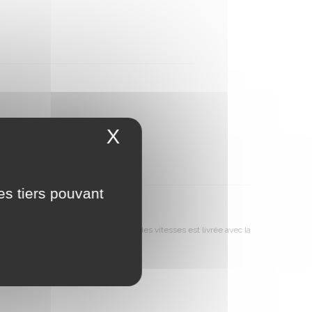
X
Masquer le bandeau 
es tiers pouvant
 avec frein d'urgence et sélection des vitesses est livrée avec la