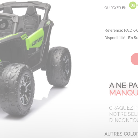
OU PAYER EN
Référence:
PA.DK-
Disponibilité :
En St
A NE P
MANQU
CRAQUEZ 
NOTRE SEL
D’INCONTO
AUTRES COLOR