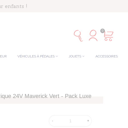
r enfants !
0
TEUR
VÉHICULES À PÉDALES
JOUETS
ACCESSOIRES
rique 24V Maverick Vert - Pack Luxe
-
+