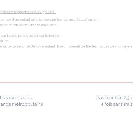
us devez respecter ces obligations :
a portée d’un enfant afin de prévenir les risques d’étouffement.
ns en raison de sa vitesse maximale.
sur la voie publique ou sur le trottoir.
adulte.
einture de sécurité de votre enfant. Il est impératif de lire les notices de montage
Livraison rapide
Paiement en 2,3 
rance métropolitaine
4 fois sans frais