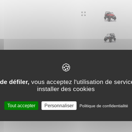
de défiler,
vous acceptez l'utilisation de servic
averick Vert - Pack Luxe
installer des cookies
i accueillir 2 enfants. Pour les parents un peu stressés, une télécommande 2,4 Ghz
Tout accepter
Personnaliser
Politique de confidentialité