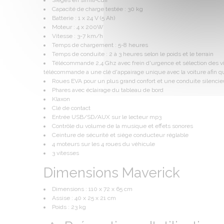
Sièges en simili-cuir
Capacité de charge testée : 30 kg
Batterie : 1 x 24 V (5 Ah)
Moteur : 4 x 200W
Vitesse : 3-7 km/h
Temps de chargement : 5-8 heures
Temps de conduite : 2 à 3 heures selon le poids et le terrain
Télécommande 2,4 Ghz avec frein d'urgence et sélection des vites
télécommande a une clé d'appairage unique avec la voiture afin q
Roues EVA pour un plus grand confort et une conduite silenci
Phares avec éclairage du tableau de bord
Klaxon
Clé de contact
Entrée USB/SD/AUX sur le lecteur mp3
Contrôle du volume de la musique et effets sonores
Ceinture de sécurité et siège conducteur réglable
4 moteurs sur les 4 roues du véhicule
3 vitesses
Dimensions Maverick
Dimensions : 110 x 72 x 65 cm
Assise : 40 x 25 x 21 cm
Poids : 23 kg