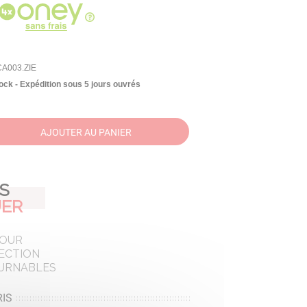
CA003.ZIE
ock - Expédition sous 5 jours ouvrés
AJOUTER AU PANIER
AS
ER
POUR
ECTION
URNABLES
IS