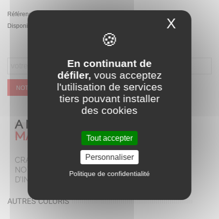
Référence:
PA.A032.ROZ
X
Masque
Disponibilité :
Rupture de stock temporaire
En continuant de
défiler,
vous acceptez
l'utilisation de services
NOTIFIEZ MOI QUAND CE SERA DISPONIBLE
tiers pouvant installer
des cookies
A NE PAS
MANQUER
Tout accepter
Personnaliser
CRAQUEZ POUR
NOTRE SELECTION
Politique de confidentialité
D’INCONTOURNABLES
AUTRES COLORIS