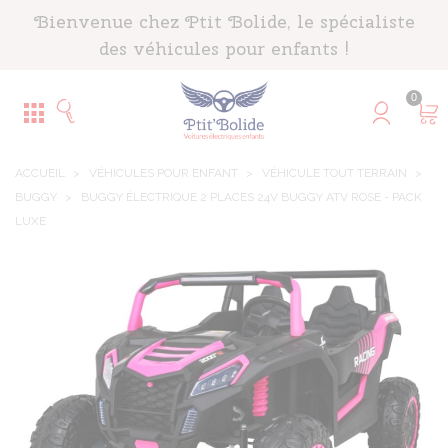
Panneau de gestion des cookies
Bienvenue chez Ptit Bolide, le spécialiste
des véhicules pour enfants !
0
ACCUEIL
>
VÉHICULES POUR ENFANT
>
VÉHICULE TOUT TERRAIN
>
BUGGY
>
BUGGY ÉLECTRIQUE 2 PLACES 24V BUGGY ATV ROSE - PACK
LUXE